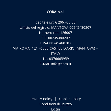
CORAI s.r.l.
Capitale i.v.: € 206.400,00
Ufficio del registro: MANTOVA 00245480207
Numero rea: 126007
C.F. 00245480207
P.IVA 00245480207
VIA ROMA, 121 46033 CASTEL D’ARIO (MANTOVA) –
ITALY
Tel: 0376665959
E-Mail:
info@corai.it
Privacy Policy
|
Cookie Policy
Condizioni di utilizzo
Login